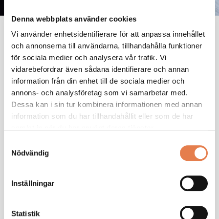
Denna webbplats använder cookies
Vi använder enhetsidentifierare för att anpassa innehållet
Construction
och annonserna till användarna, tillhandahålla funktioner
för sociala medier och analysera vår trafik. Vi
vidarebefordrar även sådana identifierare och annan
With an in-house design and tools department, we
information från din enhet till de sociala medier och
have cutting-edge expertise in developing products
annons- och analysföretag som vi samarbetar med.
from idea to delivery, as well as the associated
Dessa kan i sin tur kombinera informationen med annan
PPAP documentation, all within a tight time frame.
information som du har tillhandahållit eller som de har
At the same time, we provide technical support that
samlat in när du har använt deras tjänster.
optimises both design and manufacturing
techniques to meet your specific product
Samtyckesval
requirements and objectives.
Nödvändig
We can use programs to simulate the
manufacturing process, and we can provide with
CAD support
Inställningar
Read more about CAD drawings here
Statistik