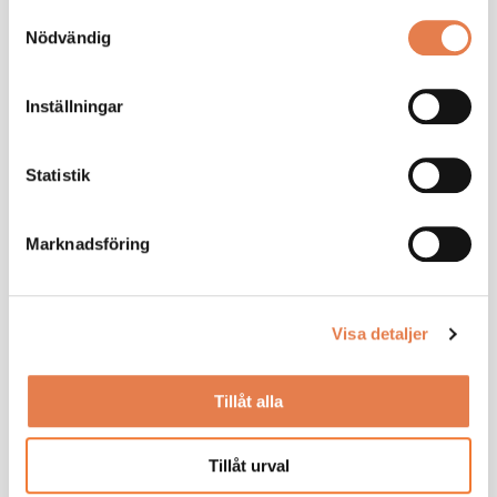
Samtyckesval
Nödvändig
Esmir
Jan
Inställningar
Maslan
Kortelainen
Customer
Technical
Support Manager
Director
Statistik
0371-890 31
0371-890 29
Marknadsföring
Visa detaljer
Fredrik
Maggan
Tillåt alla
Sjöberg
Svensson
Quality
Hardening
Tillåt urval
Manager
0371-890 23