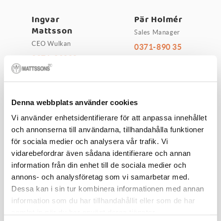
Ingvar
Pär Holmér
Mattsson
Sales Manager
CEO Wulkan
0371-890 35
0371-89000
Denna webbplats använder cookies
Vi använder enhetsidentifierare för att anpassa innehållet
och annonserna till användarna, tillhandahålla funktioner
Anders Ek
Elvis
för sociala medier och analysera vår trafik. Vi
Muratovic
vidarebefordrar även sådana identifierare och annan
Sales
information från din enhet till de sociala medier och
Sales
0371-890 11
annons- och analysföretag som vi samarbetar med.
0371-890 14
Dessa kan i sin tur kombinera informationen med annan
information som du har tillhandahållit eller som de har
samlat in när du har använt deras tjänster.