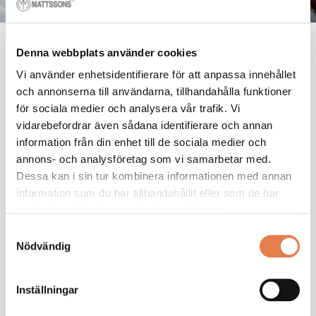
Denna webbplats använder cookies
Prototyper
Vi använder enhetsidentifierare för att anpassa innehållet
och annonserna till användarna, tillhandahålla funktioner
Vår verktygsavdelning är ordentligt utrustad med
för sociala medier och analysera vår trafik. Vi
bland annat CNC-maskiner, svarv, sänkgnist,
vidarebefordrar även sådana identifierare och annan
trådgnist och fräs. Med konstruktion, egen
information från din enhet till de sociala medier och
tillverkning, verktygsavdelning och
annons- och analysföretag som vi samarbetar med.
råmaterialslager under samma tak är vi ständigt
Dessa kan i sin tur kombinera informationen med annan
beredda att på kort tid tillverka en prototyp eller
information som du har tillhandahållit eller som de har
mindre serie.
samlat in när du har använt deras tjänster.
Med tillgång till ett av Europas mest moderna
Samtyckesval
provningslaboratorium
möjliggörs kvalitetssäkring
Nödvändig
och produktutveckling. Det gör oss till en
kompetent och trygg partner för dina prototyper.
Inställningar
Läs mer om vårt kvalitetsarbete