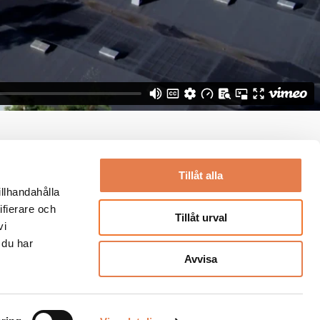
Tillåt alla
illhandahålla
ifierare och
Tillåt urval
vi
 du har
Avvisa