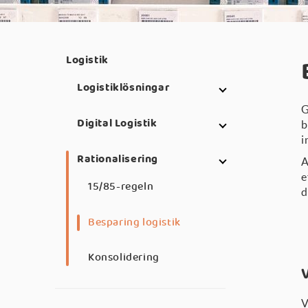
Logistik
Logistiklösningar
G
Digital Logistik
b
i
Rationalisering
A
e
15/85-regeln
d
Besparing logistik
Konsolidering
V