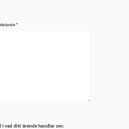
delande
*
yll i vad ditt ärende handlar om: