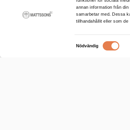
funktioner för sociala medi
annan information från din
samarbetar med. Dessa kan
tillhandahållit eller som d
Samtyckesval
Nödvändig
Länkar
Skruv katal
Intranät log