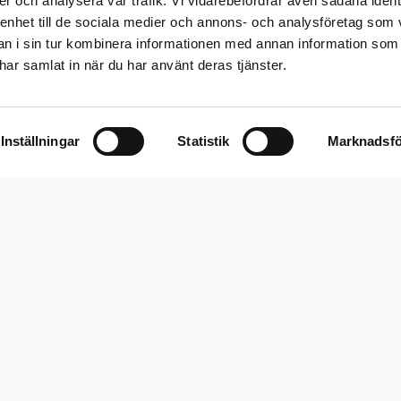
er och analysera vår trafik. Vi vidarebefordrar även sådana ident
 enhet till de sociala medier och annons- och analysföretag som 
 i sin tur kombinera informationen med annan information som
e har samlat in när du har använt deras tjänster.
Inställningar
Statistik
Marknadsfö
Information
og
Sortiment
in
Logistik
Kontakt