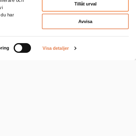
ifierare och
Tillåt urval
vi
 du har
Avvisa
ring
Visa detaljer
Mattssons i Anderstorp AB
Depågatan 1
Box 134
334 23 Anderstorp
Tel. 0371 - 890 00
mattssons@mattssons.com