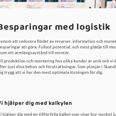
Besparingar med logistik
enom att reducera flödet av resurser, information och monetär
esparingar att göra. Fullast potential, och mest glädje till 
nom ett armlängsavstånd till montör.
ll produktion och montering hos olika kunder är unik och vi 
fter just dina behov och förutsättningar. Som pionjär i Skan
ig trygg att vi har den mest optimala lösningen för dig.
Vi hjälper dig med kalkylen
i hjälper dig med en tillförlitlig kalkyl som visar hur mycket j