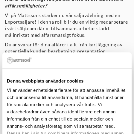
affärsmöjligheter?
Vi på Mattssons stärker nu vår säljavdelning med en
Exportsäljare! I denna roll blir du en viktig medarbetare
i vårt säljteam där vi tillsammans arbetar starkt
målinriktat med affärsmässigt fokus.
Du ansvarar för dina affärer i allt från kartläggning av
potentiella kunder, bearbetning, presentation,
behovsidentifiering, kundbesök, förhandling och
budget. Fokusområden för denna roll avser Norra
Europa, med fokus på våra grannländer i Skandinavien.
Till din hjälp har du support av innesälj/kundtjänst, där
Denna webbplats använder cookies
ni tillsammans skapar förutsättningarna för att lyckas.
Vi använder enhetsidentifierare för att anpassa innehållet
Du utgår från kontoret i Anderstorp. Rapportering sker
och annonserna till användarna, tillhandahålla funktioner
till Marknad- och Försäljningschef. I din introduktion
för sociala medier och analysera vår trafik. Vi
kommer du att följa en utbildningsplan som anpassas
vidarebefordrar även sådana identifierare och annan
efter ditt behov.
information från din enhet till de sociala medier och
Ditt arbetssätt präglas av ett genuint intresse för
annons- och analysföretag som vi samarbetar med.
kundens behov och du har förmågan att förstå och
Dessa kan i sin tur kombinera informationen med annan