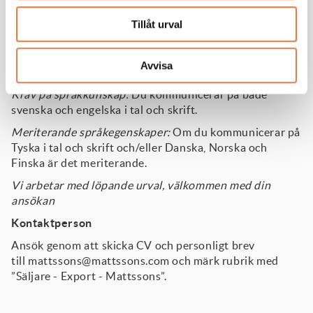
lösningsorienterad och engagerande miljö. Vårt
affärssätt har digitaliserats, därför behöver du vara
Tillåt urval
duktig och effektiv vid datorn.
Som exportsäljare behöver du vara bekväm med resor
Avvisa
till utlandet som inkluderar flera övernattningar.
Krav på språkkunskap:
Du kommunicerar på både
svenska och engelska i tal och skrift.
Meriterande språkegenskaper:
Om du kommunicerar på
Tyska i tal och skrift och/eller Danska, Norska och
Finska är det meriterande.
Vi arbetar med löpande urval, välkommen med din
ansökan
Kontaktperson
Ansök genom att skicka CV och personligt brev
till
mattssons@mattssons.com
och märk rubrik med
”Säljare - Export - Mattssons”.